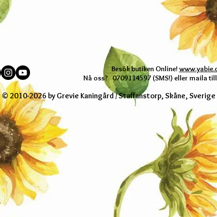
Besök butiken Online!
www.yabie.o
Nå oss? 0709114597 (SMS!) eller maila til
© 2010-2026 by Grevie Kaningård / Staffanstorp, Skåne, Sverige