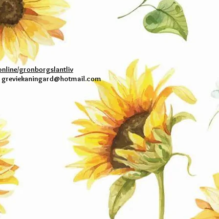
nline/gronborgslantliv
l
greviekaningard@hotmail.com