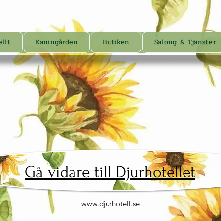
llt
Kaningården
Butiken
Salong & Tjänster
Gå vidare till Djurhotellet
www.djurhotell.se